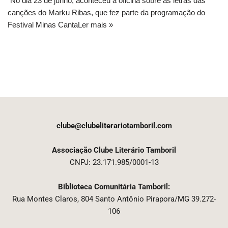
“No dia 23 de junho, aconteceu a oficina sobre as letras das
canções do Marku Ribas, que fez parte da programação do
Festival Minas Canta
Ler mais »
clube@clubeliterariotamboril.com
Associação Clube Literário Tamboril
CNPJ: 23.171.985/0001-13
Biblioteca Comunitária Tamboril:
Rua Montes Claros, 804 Santo Antônio Pirapora/MG 39.272-
106