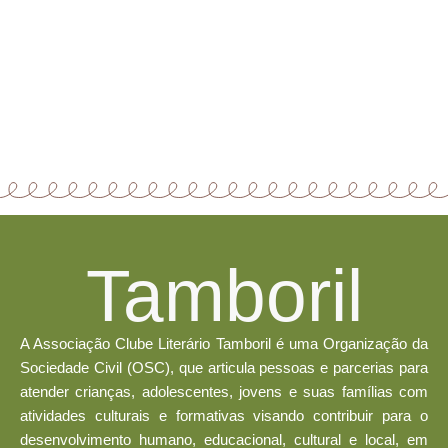
Nossa
Valores
Missão
é
Reconhecimento
Tamboril
da
DIVERSIDADE
Garantir o
como
acesso ao
potência e
livro e à
A Associação Clube Literário Tamboril é uma Organização da
força.
literatura,
RESPEITO
Sociedade Civil (OSC), que articula pessoas e parcerias para
o
às
atender crianças, adolescentes, jovens e suas famílias com
direito à
diferenças
memória,
atividades culturais e formativas visando contribuir para o
de crenças,
à cultura e
posicionamentos
desenvolvimento humano, educacional, cultural e local, em
à